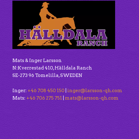
Mats & Inger Larsson
N:Kverrestad 410, Hälldala Ranch
SE-273 96 Tomelilla, SWEDEN
Inger:
+46 708 450 150
|
inger@larsson-qh.com
Mats:
+46 706 275 751
|
mats@larsson-qh.com