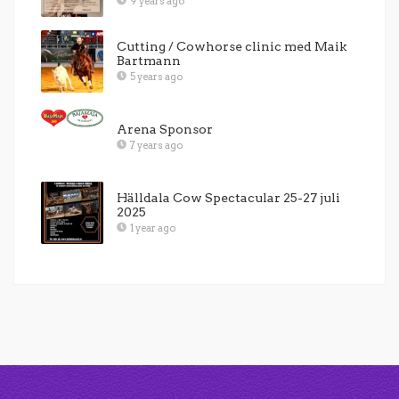
9 years ago
Cutting / Cowhorse clinic med Maik
Bartmann
5 years ago
Arena Sponsor
7 years ago
Hälldala Cow Spectacular 25-27 juli
2025
1 year ago