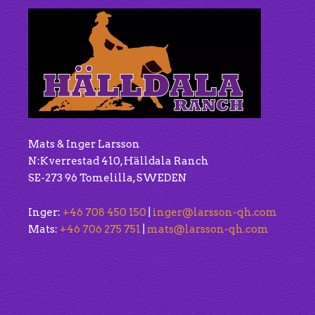
Mats & Inger Larsson
N:Kverrestad 410, Hälldala Ranch
SE-273 96 Tomelilla, SWEDEN
Inger:
+46 708 450 150
|
inger@larsson-qh.com
Mats:
+46 706 275 751
|
mats@larsson-qh.com