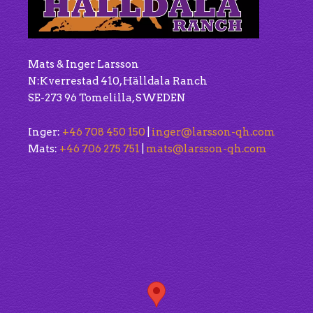
Mats & Inger Larsson
N:Kverrestad 410, Hälldala Ranch
SE-273 96 Tomelilla, SWEDEN
Inger:
+46 708 450 150
|
inger@larsson-qh.com
Mats:
+46 706 275 751
|
mats@larsson-qh.com