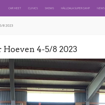
CAR MEET
CLINICS
SHOWS
HÄLLDALA SUPER CAMP
NEWS
5/8 2023
r Hoeven 4-5/8 2023