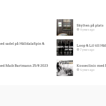
Skylten på plats
6 years ago
d sadel på HälldalaSpin &
Loop & Lil till H
7 years ago
 med Maik Bartmann 25/8 2023
Kosseclinic med
4 years ago