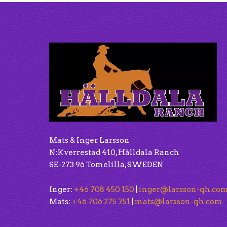
Mats & Inger Larsson
N:Kverrestad 410, Hälldala Ranch
SE-273 96 Tomelilla, SWEDEN
Inger:
+46 708 450 150
|
inger@larsson-qh.co
Mats:
+46 706 275 751
|
mats@larsson-qh.com